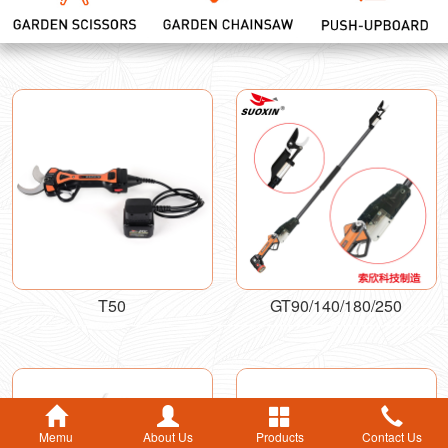
T50
GT90/140/180/250
Memu
About Us
Products
Contact Us