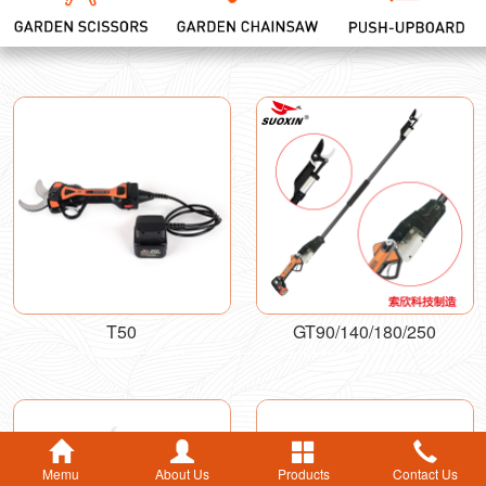
T50
GT90/140/180/250
Memu
About Us
Products
Contact Us