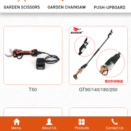
T50
GT90/140/180/250
Memu
About Us
Products
Contact Us